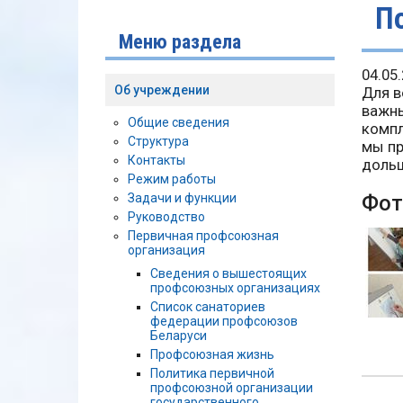
П
Меню раздела
04.05
Об учреждении
Для в
важны
Общие сведения
компл
Структура
мы пр
Контакты
доль
Режим работы
Задачи и функции
Фот
Руководство
Первичная профсоюзная
организация
Сведения о вышестоящих
профсоюзных организациях
Список санаториев
федерации профсоюзов
Беларуси
Профсоюзная жизнь
Политика первичной
профсоюзной организации
государственного