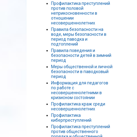
Профилактика преступлений
против половой
неприкосновенности в
отношении
несовершеннолетних
Правила безопасности на
воде, меры безопасности в
период паводка и
подтоплений
Правила поведения и
безопасности детей в зимний
период
Меры общественной и личной
безопасности в паводковый
период
Информация для педагогов
по работе с
несовершеннолетними в
кризисном состоянии
Профилактика краж среди
несовершеннолетних
Профилактика
киберпреступлений
Профилактика преступлений
против общественного
порядка и общественной